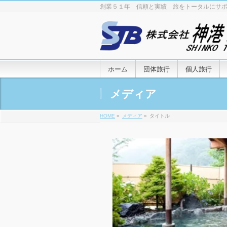
創業５１年 信頼と実績 旅をトータルにサ
ホーム
団体旅行
個人旅行
メディア
HOME
»
メディア
»
タイトル