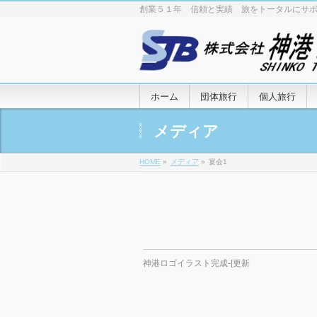
創業５１年 信頼と実績 旅をトータルにサ
ホーム
団体旅行
個人旅行
メディア
HOME
»
メディア
»
宴会1
神港ロゴイラスト完成-[更新