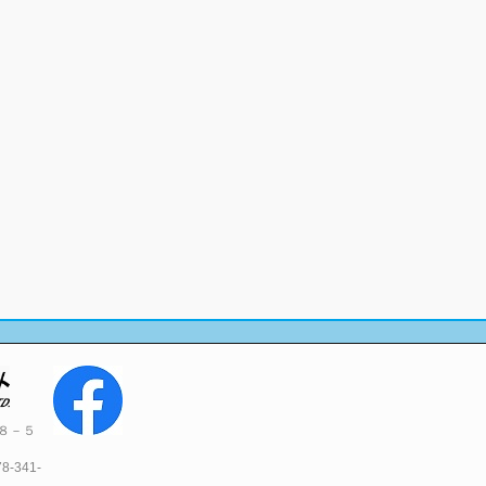
目８－５
341-