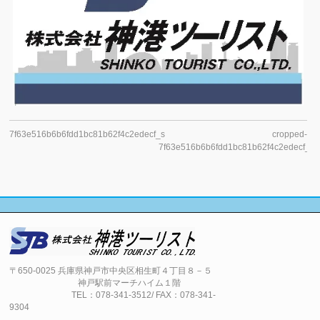
7f63e516b6b6fdd1bc81b62f4c2edecf_s
cropped-
7f63e516b6b6fdd1bc81b62f4c2edecf_s.j
〒650-0025 兵庫県神戸市中央区相生町４丁目８－５
神戸駅前マーチハイム１階
TEL：078-341-3512/ FAX：078-341-
9304